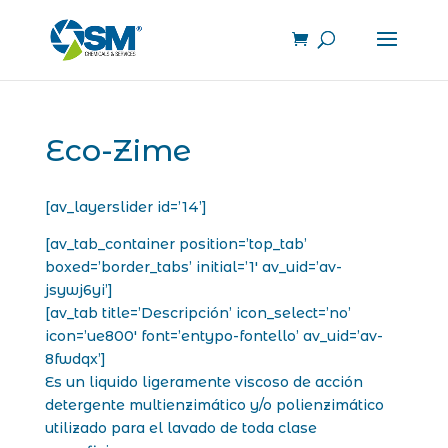
Eco-Zime
[av_layerslider id=’14’]
[av_tab_container position=’top_tab’
boxed=’border_tabs’ initial=’1′ av_uid=’av-
jsywj6yi’]
[av_tab title=’Descripción’ icon_select=’no’
icon=’ue800′ font=’entypo-fontello’ av_uid=’av-
8fwdqx’]
Es un liquido ligeramente viscoso de acción
detergente multienzimático y/o polienzimático
utilizado para el lavado de toda clase