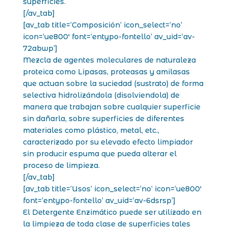
superficies.
[/av_tab]
[av_tab title=’Composición’ icon_select=’no’
icon=’ue800′ font=’entypo-fontello’ av_uid=’av-
72abwp’]
Mezcla de agentes moleculares de naturaleza
proteica como Lipasas, proteasas y amilasas
que actuan sobre la suciedad (sustrato) de forma
selectiva hidrolizándola (disolviendola) de
manera que trabajan sobre cualquier superficie
sin dañarla, sobre superficies de diferentes
materiales como plástico, metal, etc.,
caracterizado por su elevado efecto limpiador
sin producir espuma que pueda alterar el
proceso de limpieza.
[/av_tab]
[av_tab title=’Usos’ icon_select=’no’ icon=’ue800′
font=’entypo-fontello’ av_uid=’av-6dsrsp’]
El Detergente Enzimático puede ser utilizado en
la limpieza de toda clase de superficies tales